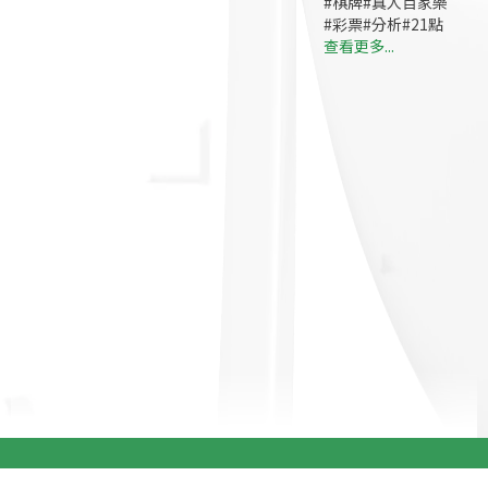
#棋牌
#真人百家樂
#彩票
#分析
#21點
查看更多...