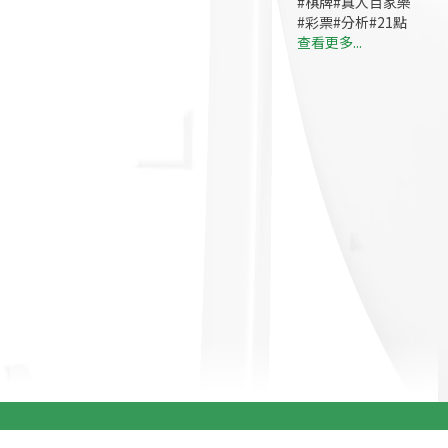
#棋牌
#真人百家樂
#彩票
#分析
#21點
查看更多...