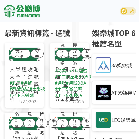
最新資訊標籤 - 選號
娛樂城TOP 6
推薦名單
玩
博
玩法
彩
法
弈
彩
介紹
票
介
策
票
紹
略
3A娛樂城
大樂透攻略
全網最詳
#彩票
#539
#連碰
大全：選號
細：地下539
#二三四星
#今彩539
#彩票
#選號
#選號
#選號Q&A
技巧與中獎
二星、三
#選號Q&A
#大樂透
#地下539賠率
秘訣完整解
星、四星、
AT99娛樂城
#地下大樂透
#地下539技巧
析
五星賠率表
9/27/2025
9/1/2025
名
玩
博
玩
博
LEO娛樂城
詞
法
弈
彩
法
弈
彩
解
介
策
票
介
策
票
釋
紹
略
紹
略
【地下539獎
【地下539玩