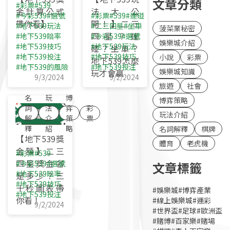
文章分類
#彩票
#539
金計算公式
法大公
#今彩539
#選號
#彩票
#539
#連碰
帶你看】
開！】二三
#地下539玩法
#二三四星
#坐車
菠菜業秘密
四星？連
#地下539賠率
#今彩539
#選號
娛樂城介紹
#地下539技巧
#地下539玩法
碰？坐車？
#地下539投注
#地下539技巧
小說
彩票
地下539怎麼
#地下539的風險
#地下539投注
娛樂城知識
玩才會贏
9/3/2024
9/2/2024
旅遊
社會
名
玩
博
博弈策略
詞
法
弈
彩
玩法介紹
解
介
策
票
釋
紹
略
名詞解釋
棋牌
【地下539獎
體育
老虎機
金額】二三
#彩票
#539
四星獎金各
#今彩539
#選號
文章標籤
#地下539賠率
是多少？三
#地下539技巧
十秒圖表帶
#娛樂城
#博弈產業
#地下539投注
你看！
#線上娛樂城
#運彩
9/2/2024
#世界盃
#足球
#歐洲盃
#賭博
#百家樂
#賭場