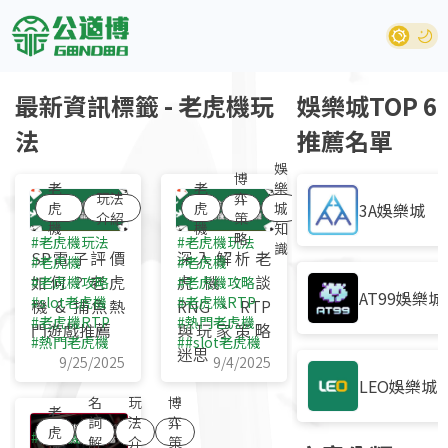
最新資訊標籤 - 老虎機玩
娛樂城TOP 6
法
推薦名單
娛
博
老
老
樂
玩法
弈
虎
虎
城
3A娛樂城
介紹
策
機
機
知
略
#老虎機玩法
#老虎機玩法
識
SP電子評價
深入解析老
#老虎機
#老虎機
如何？老虎
虎機：談
#老虎機攻略
#老虎機攻略
AT99娛樂城
#slot老虎機
#老虎機RTP
機 & 捕魚熱
RNG、RTP
#老虎機RTP
#熱門老虎機
門遊戲推薦
與玩家策略
#熱門老虎機
##slot老虎機
迷思
9/25/2025
9/4/2025
LEO娛樂城
名
玩
博
老
詞
法
弈
虎
#老虎機玩法
解
介
策