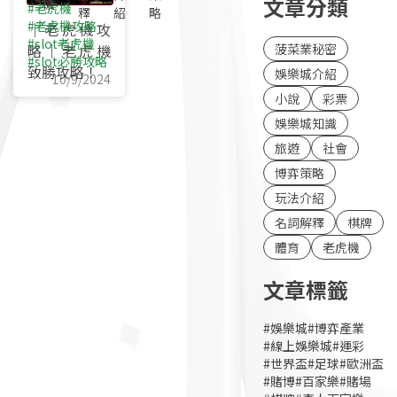
文章分類
機
#老虎機
釋
紹
略
#老虎機攻略
｜老虎機攻
#slot老虎機
略｜老虎機
菠菜業秘密
#slot必勝攻略
致勝攻略！
娛樂城介紹
10/9/2024
小說
彩票
娛樂城知識
旅遊
社會
博弈策略
玩法介紹
名詞解釋
棋牌
體育
老虎機
文章標籤
#娛樂城
#博弈產業
#線上娛樂城
#運彩
#世界盃
#足球
#歐洲盃
#賭博
#百家樂
#賭場