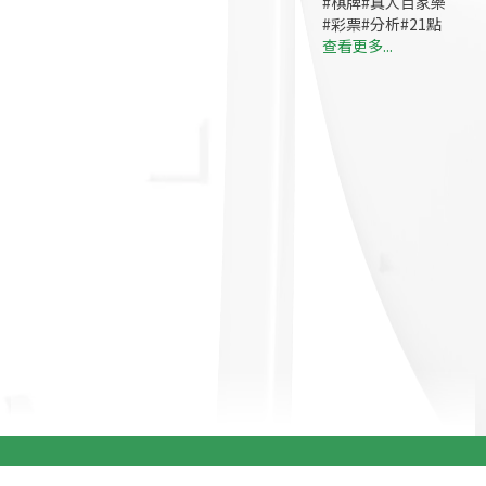
#棋牌
#真人百家樂
#彩票
#分析
#21點
查看更多...