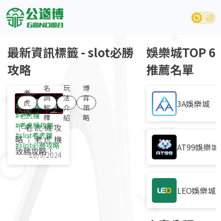
最新資訊標籤 - slot必勝
娛樂城TOP 6
攻略
推薦名單
名
玩
博
老
詞
法
弈
虎
3A娛樂城
#老虎機玩法
解
介
策
機
#老虎機
釋
紹
略
#老虎機攻略
｜老虎機攻
#slot老虎機
略｜老虎機
#slot必勝攻略
AT99娛樂城
致勝攻略！
10/9/2024
LEO娛樂城