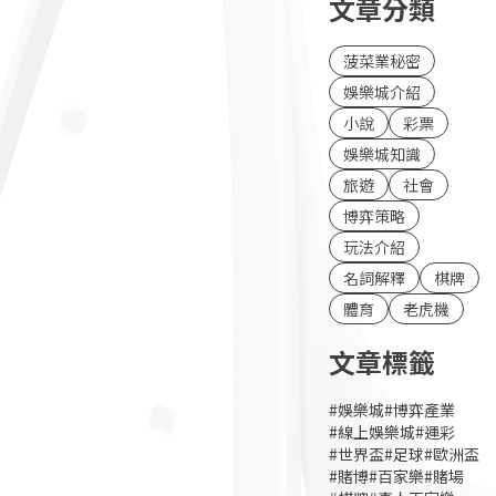
文章分類
菠菜業秘密
娛樂城介紹
小說
彩票
娛樂城知識
旅遊
社會
博弈策略
玩法介紹
名詞解釋
棋牌
體育
老虎機
文章標籤
#娛樂城
#博弈產業
#線上娛樂城
#運彩
#世界盃
#足球
#歐洲盃
#賭博
#百家樂
#賭場