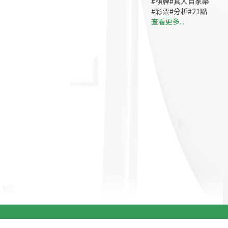
#棋牌
#真人百家樂
#彩票
#分析
#21點
查看更多...