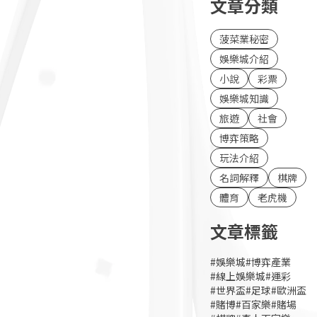
文章分類
菠菜業秘密
娛樂城介紹
小說
彩票
娛樂城知識
旅遊
社會
博弈策略
玩法介紹
名詞解釋
棋牌
體育
老虎機
文章標籤
#娛樂城
#博弈產業
#線上娛樂城
#運彩
#世界盃
#足球
#歐洲盃
#賭博
#百家樂
#賭場