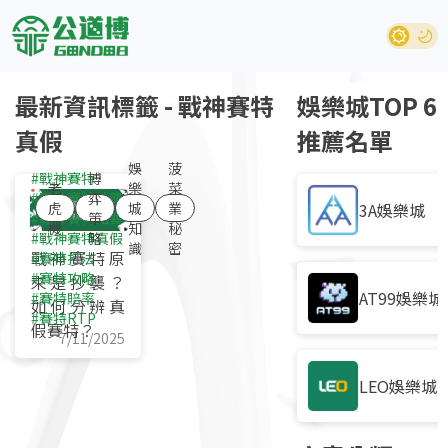
最新資訊標籤 - 戰神賽特
娛樂城TOP 6
真假
推薦名單
娛
菠
#戰神賽特
博
老
樂
菜
#戰神賽特抄襲
弈
虎
城
業
3A娛樂城
#戰神賽特山寨
策
機
知
秘
#戰神賽特真假
略
識
密
戰神賽特原
#賽特打法
#賽特攻略
來是抄襲？
AT99娛樂城
#賽特賠率
如何分辨真
#賽特RTP
假賽特？
7/11/2025
LEO娛樂城