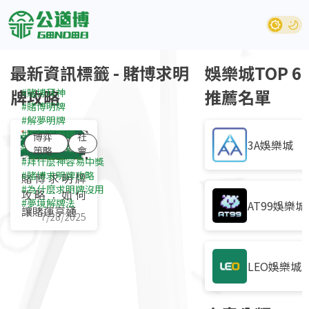
最新資訊標籤 - 賭博求明
娛樂城TOP 6
牌攻略
推薦名單
#賭博拜神
#賭博明牌
#解夢明牌
#如何求明牌
博弈
社
3A娛樂城
#賭博祈求運氣
策略
會
#拜什麼神容易中獎
#賭博求明牌攻略
賭博求明牌
#為什麼求明牌沒用
攻略：如何
#夢境解牌法
AT99娛樂城
讓賭運亨通
7/28/2025
LEO娛樂城