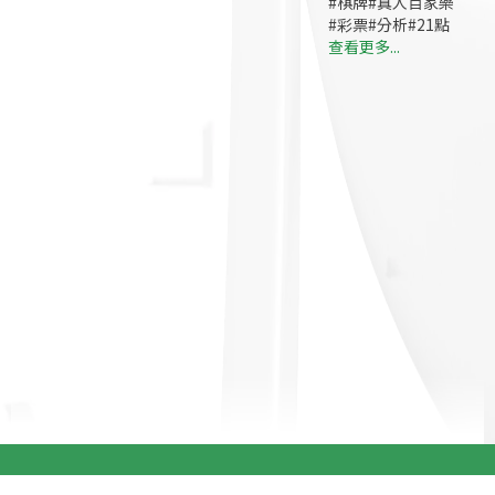
#棋牌
#真人百家樂
#彩票
#分析
#21點
查看更多...