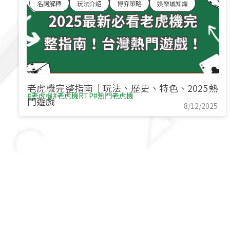
名詞解釋
玩法介紹
博弈策略
娛樂城知識
老虎機完整指南｜玩法、歷史、特色、2025熱
#老虎機
#老虎機RTP
#熱門老虎機
門遊戲
8/12/2025