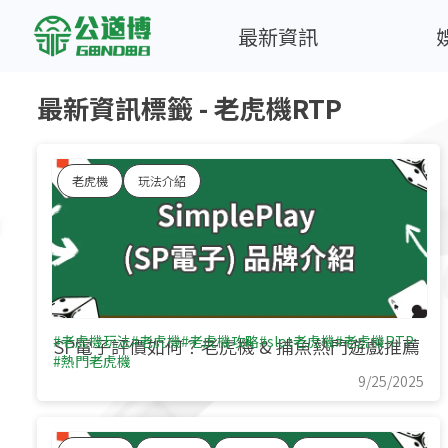
最新資訊
最新資訊標籤 - 老虎機RTP
老虎機
玩法介紹
#老虎機玩法
#老虎機
#老虎機攻略
#slot老虎機
#老虎機RTP
SP電子評價如何？老虎機 & 捕魚熱門遊戲推薦
#熱門老虎機
9/25/2025