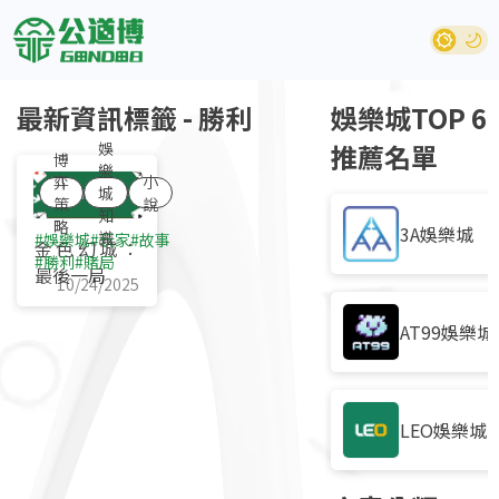
最新資訊標籤 - 勝利
娛樂城TOP 6
推薦名單
娛
博
樂
弈
小
城
策
說
知
略
3A娛樂城
識
#娛樂城
#玩家
#故事
金色幻城：
#勝利
#賭局
最後一局
10/24/2025
AT99娛樂城
LEO娛樂城