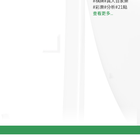
#棋牌
#真人百家樂
#彩票
#分析
#21點
查看更多...