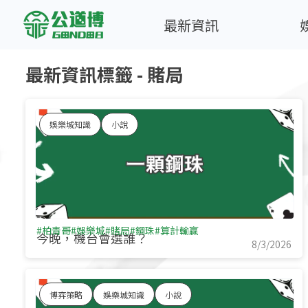
最新資訊
最新資訊標籤 - 賭局
娛樂城知識
小說
#柏青哥
#娛樂城
#賭局
#鋼珠
#算計輸贏
今晚，機台會選誰？
8/3/2026
博弈策略
娛樂城知識
小說