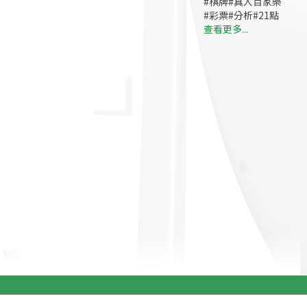
#棋牌
#真人百家樂
#彩票
#分析
#21點
查看更多...