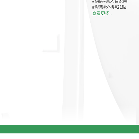
#棋牌
#真人百家樂
#彩票
#分析
#21點
查看更多...