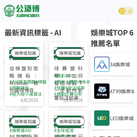
最新資訊標籤 - AI
娛樂城TOP 6
推薦名單
娛樂城知識
娛樂城知識
3A娛樂城
從棋盤到策
球賽變科
略賭局：
學！AI如何
#運彩
#AI
#AI
#撲克遊戲
#棋盤
#預測人體動作系統
Minimax 教
看透球員下
#策略賭局
#球賽
#投注結果
你贏得博弈
一步動作影
AT99娛樂城
#極大極小演算法
#運動比賽分析
響投注結果
4/8/2026
3/14/2026
LEO娛樂城
娛樂城知識
娛樂城知識
#AI
#博弈產業
#娛樂城
#AI
#全球經濟
AI 技術全面
博弈產業已
#人工智慧
#傳統賭場