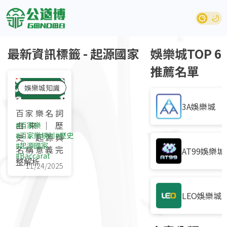
最新資訊標籤 - 起源國家
娛樂城TOP 6
推薦名單
娛樂城知識
3A娛樂城
百家樂名詞
由來｜歷
#百家樂
#百家樂規則
#歷史
史、起源與
#起源國家
名稱意義完
AT99娛樂城
#Baccarat
整解析
11/24/2025
LEO娛樂城