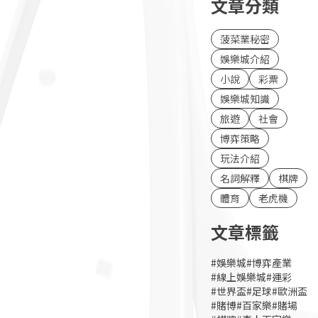
文章分類
菠菜業秘密
娛樂城介紹
小說
彩票
娛樂城知識
旅遊
社會
博弈策略
玩法介紹
名詞解釋
棋牌
體育
老虎機
文章標籤
#娛樂城
#博弈產業
#線上娛樂城
#運彩
#世界盃
#足球
#歐洲盃
#賭博
#百家樂
#賭場