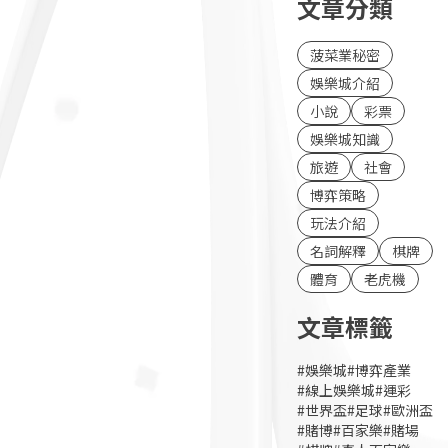
文章分類
菠菜業秘密
娛樂城介紹
小說
彩票
娛樂城知識
旅遊
社會
博弈策略
玩法介紹
名詞解釋
棋牌
體育
老虎機
文章標籤
#娛樂城
#博弈產業
#線上娛樂城
#運彩
#世界盃
#足球
#歐洲盃
#賭博
#百家樂
#賭場