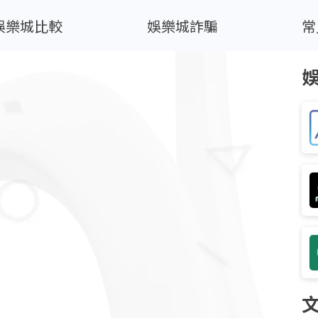
娛樂城比較
娛樂城詐騙
常
娛