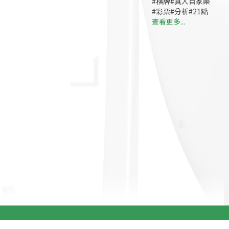
#棋牌
#真人百家樂
#彩票
#分析
#21點
查看更多...