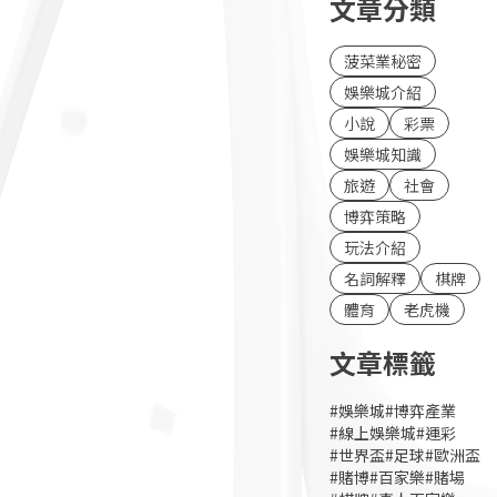
文章分類
菠菜業秘密
娛樂城介紹
小說
彩票
娛樂城知識
旅遊
社會
博弈策略
玩法介紹
名詞解釋
棋牌
體育
老虎機
文章標籤
#娛樂城
#博弈產業
#線上娛樂城
#運彩
#世界盃
#足球
#歐洲盃
#賭博
#百家樂
#賭場