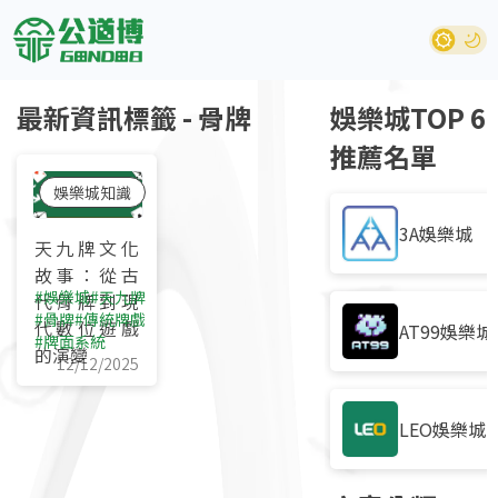
最新資訊標籤 - 骨牌
娛樂城TOP 6
推薦名單
娛樂城知識
3A娛樂城
天九牌文化
故事：從古
#娛樂城
#天九牌
代骨牌到現
#骨牌
#傳統牌戲
代數位遊戲
AT99娛樂城
#牌面系統
的演變
12/12/2025
LEO娛樂城