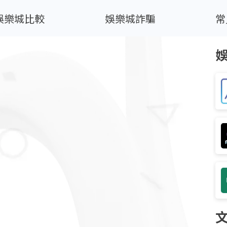
娛樂城比較
娛樂城詐騙
常
娛