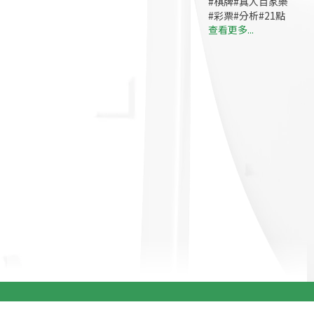
#棋牌
#真人百家樂
#彩票
#分析
#21點
查看更多...