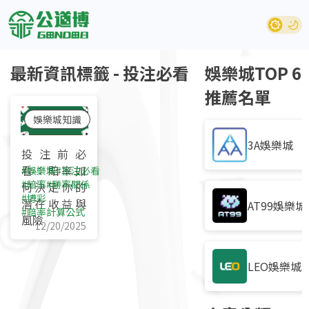
最新資訊標籤 - 投注必看
娛樂城TOP 6
推薦名單
娛樂城知識
3A娛樂城
投注前必
看：賠率如
#娛樂城
#投注必看
#賠率
#勝率關係
何決定你的
#博彩
潛在收益與
AT99娛樂城
#賠率計算公式
風險
12/20/2025
LEO娛樂城