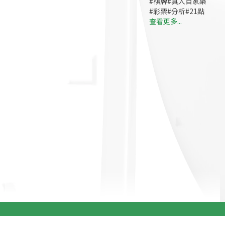
#棋牌
#真人百家樂
#彩票
#分析
#21點
查看更多...