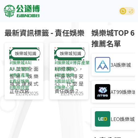
最新資訊標籤 - 責任娛樂
娛樂城TOP 6
推薦名單
娛樂城知識
娛樂城知識
#娛樂城
#AI
#娛樂城
#博弈產業
3A娛樂城
AI 技術全面
玩得開心，
#人工智慧
#責任娛樂
#博弈產業
#理性娛樂
進場，娛樂
也要玩得安
#責任娛樂
#風險認知
城營運模式
心：什麼是
#風險控管
#娛樂心理
正在改寫
責任娛樂？
AT99娛樂城
12/26/2025
12/24/2025
LEO娛樂城