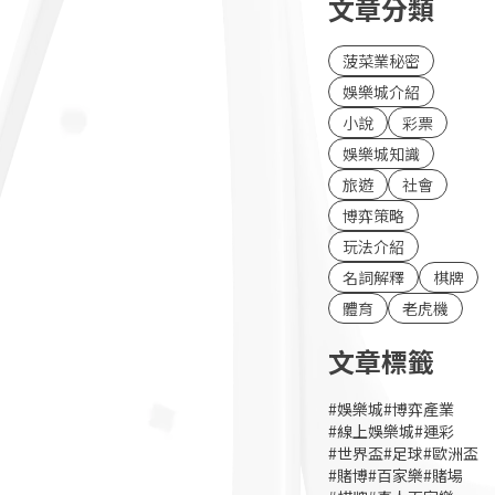
文章分類
菠菜業秘密
娛樂城介紹
小說
彩票
娛樂城知識
旅遊
社會
博弈策略
玩法介紹
名詞解釋
棋牌
體育
老虎機
文章標籤
#娛樂城
#博弈產業
#線上娛樂城
#運彩
#世界盃
#足球
#歐洲盃
#賭博
#百家樂
#賭場