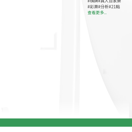
#棋牌
#真人百家樂
#彩票
#分析
#21點
查看更多...