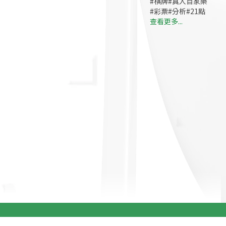
#棋牌
#真人百家樂
#彩票
#分析
#21點
查看更多...