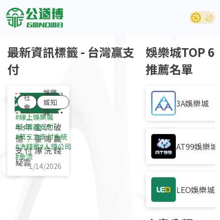
最新資訊標籤 - 台灣贏支
娛樂城TOP 6
付
推薦名單
娛樂
社
城知
3A娛樂城
會
識
#線上娛樂城
半年金流破
#台灣贏支付
#第三方支付系統
億？臺灣贏
AT99娛樂城
#洗錢案
#人頭公司
支付爆洗錢
#金流
疑雲
1/14/2026
LEO娛樂城