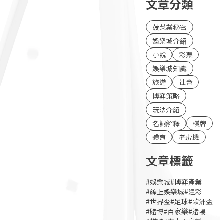
文章分類
菠菜業秘密
娛樂城介紹
小說
彩票
娛樂城知識
旅遊
社會
博弈策略
玩法介紹
名詞解釋
棋牌
體育
老虎機
文章標籤
#娛樂城
#博弈產業
#線上娛樂城
#運彩
#世界盃
#足球
#歐洲盃
#賭博
#百家樂
#賭場