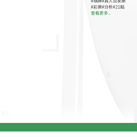
#棋牌
#真人百家樂
#彩票
#分析
#21點
查看更多...