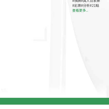
#棋牌
#真人百家樂
#彩票
#分析
#21點
查看更多...