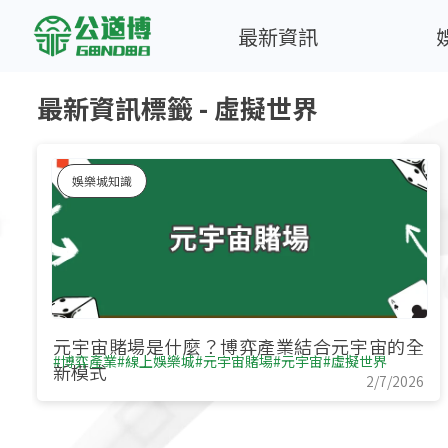
最新資訊
最新資訊標籤 - 虛擬世界
娛樂城知識
元宇宙賭場是什麼？博弈產業結合元宇宙的全
#博弈產業
#線上娛樂城
#元宇宙賭場
#元宇宙
#虛擬世界
新模式
2/7/2026