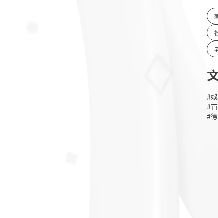
#
#
#