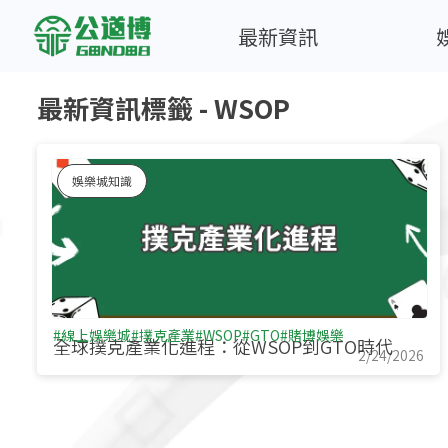
最新資訊
最新資訊標籤 - WSOP
娛樂城知識
#線上娛樂城
#撲克產業
#WSOP
#GTO
#賭博娛樂
全球撲克產業化進程：從WSOP到GTO時代
2/24/2026