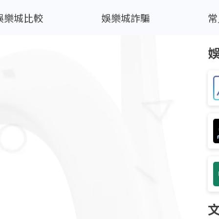
娛樂城比較
娛樂城詐騙
常
娛