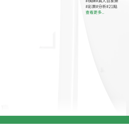
#棋牌
#真人百家樂
#彩票
#分析
#21點
查看更多...