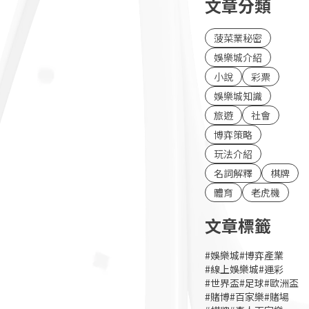
文章分類
菠菜業秘密
娛樂城介紹
小說
彩票
娛樂城知識
旅遊
社會
博弈策略
玩法介紹
名詞解釋
棋牌
體育
老虎機
文章標籤
#娛樂城
#博弈產業
#線上娛樂城
#運彩
#世界盃
#足球
#歐洲盃
#賭博
#百家樂
#賭場