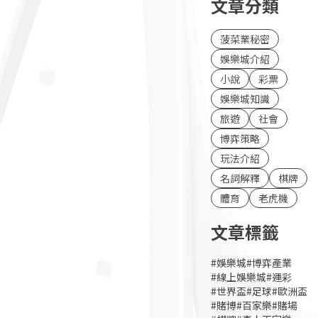
文章分類
菠菜業秘密
娛樂城介紹
小說
彩票
娛樂城知識
旅遊
社會
博弈策略
玩法介紹
名詞解釋
棋牌
體育
老虎機
文章標籤
#娛樂城
#博弈產業
#線上娛樂城
#運彩
#世界盃
#足球
#歐洲盃
#賭博
#百家樂
#賭場