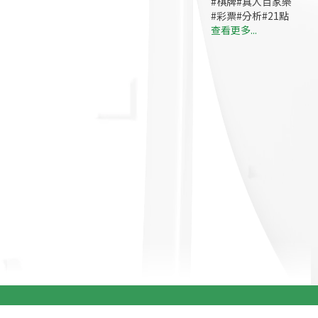
#棋牌
#真人百家樂
#彩票
#分析
#21點
查看更多...