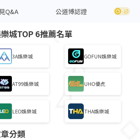
見Q&A
公道博認證
樂城TOP 6推薦名單
3A娛樂城
GOFUN娛樂城
AT99娛樂城
UHO優虎
LEO娛樂城
THA娛樂城
文章分類