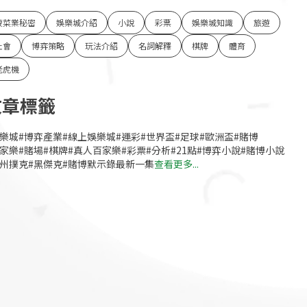
菠菜業秘密
娛樂城介紹
小說
彩票
娛樂城知識
旅遊
社會
博弈策略
玩法介紹
名詞解釋
棋牌
體育
老虎機
文章標籤
娛樂城
#博弈產業
#線上娛樂城
#運彩
#世界盃
#足球
#歐洲盃
#賭博
百家樂
#賭場
#棋牌
#真人百家樂
#彩票
#分析
#21點
#博弈小說
#賭博小說
德州撲克
#黑傑克
#賭博默示錄最新一集
查看更多...