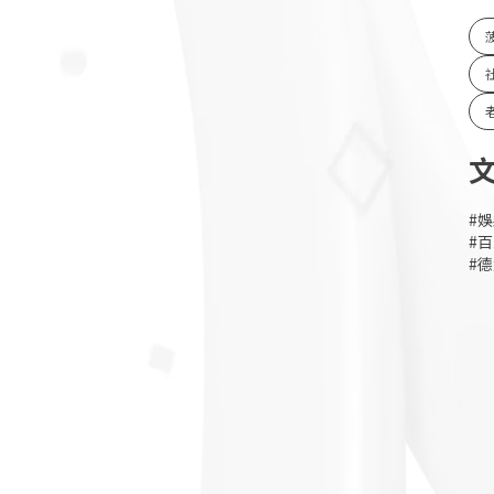
#
#
#