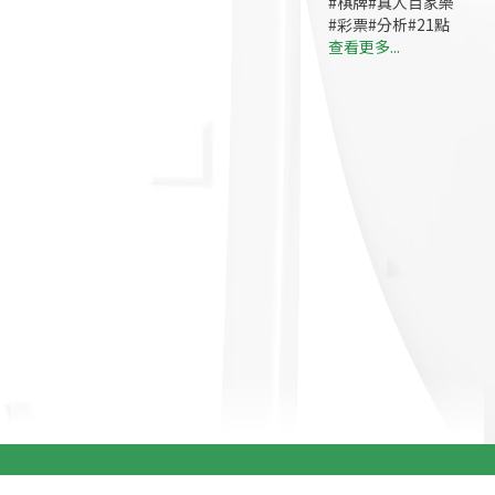
#棋牌
#真人百家樂
#彩票
#分析
#21點
查看更多...