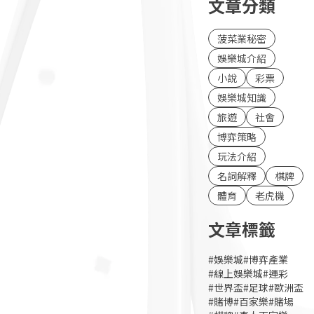
文章分類
菠菜業秘密
娛樂城介紹
小說
彩票
娛樂城知識
旅遊
社會
博弈策略
玩法介紹
名詞解釋
棋牌
體育
老虎機
文章標籤
#娛樂城
#博弈產業
#線上娛樂城
#運彩
#世界盃
#足球
#歐洲盃
#賭博
#百家樂
#賭場