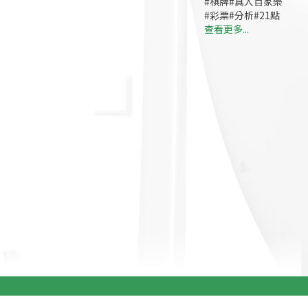
#棋牌
#真人百家樂
#彩票
#分析
#21點
查看更多...