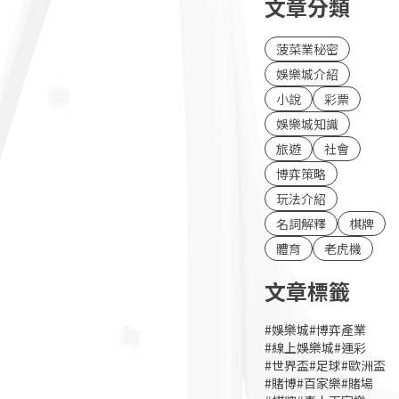
文章分類
菠菜業秘密
娛樂城介紹
小說
彩票
娛樂城知識
旅遊
社會
博弈策略
玩法介紹
名詞解釋
棋牌
體育
老虎機
文章標籤
#娛樂城
#博弈產業
#線上娛樂城
#運彩
#世界盃
#足球
#歐洲盃
#賭博
#百家樂
#賭場