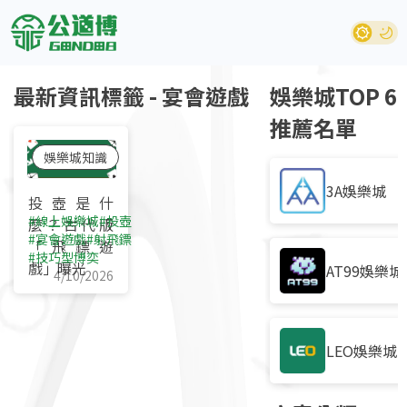
最新資訊標籤 - 宴會遊戲
娛樂城TOP 6
推薦名單
娛樂城知識
3A娛樂城
投壺是什
#線上娛樂城
#投壺
麼？古代版
#宴會遊戲
#射飛鏢
「飛鏢遊
#技巧型博奕
戲」曝光
AT99娛樂城
4/10/2026
LEO娛樂城