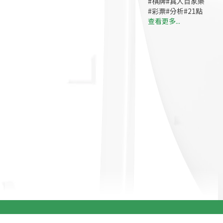
#棋牌
#真人百家樂
#彩票
#分析
#21點
查看更多...