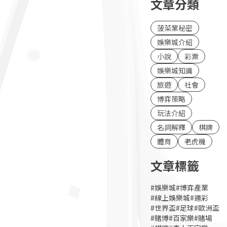
文章分類
菠菜業秘密
娛樂城介紹
小說
彩票
娛樂城知識
旅遊
社會
博弈策略
玩法介紹
名詞解釋
棋牌
體育
老虎機
文章標籤
#娛樂城
#博弈產業
#線上娛樂城
#運彩
#世界盃
#足球
#歐洲盃
#賭博
#百家樂
#賭場