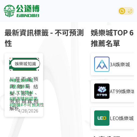
最新資訊標籤 - 不可預測
娛樂城TOP 6
性
推薦名單
娛樂城知識
3A娛樂城
AI是否能預
#線上娛樂城
測賭局結
#提高勝率
AT99娛樂城
#人工智慧AI
果？原理、
#預測賭局結果
限制與真相
#隨機
#不可預測性
解析
4/28/2026
LEO娛樂城