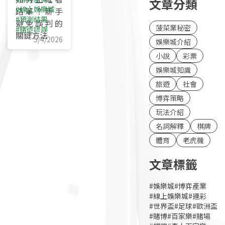
文章分類
#線上娛樂城
路單？新手
#預測結果
避免誤判的
菠菜業秘密
#賭徒謬誤
關鍵方法
5/4/2026
娛樂城介紹
小說
彩票
娛樂城知識
旅遊
社會
博弈策略
玩法介紹
名詞解釋
棋牌
體育
老虎機
文章標籤
#娛樂城
#博弈產業
#線上娛樂城
#運彩
#世界盃
#足球
#歐洲盃
#賭博
#百家樂
#賭場