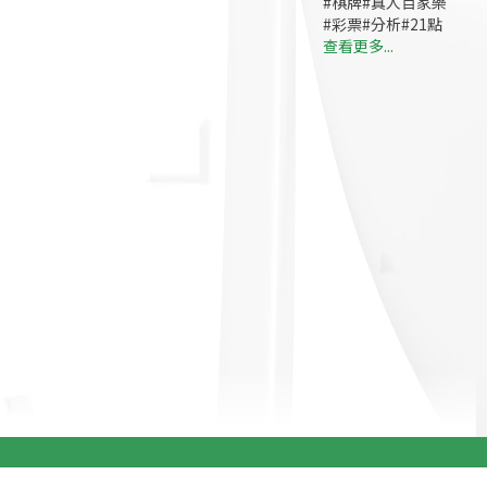
#棋牌
#真人百家樂
#彩票
#分析
#21點
查看更多...