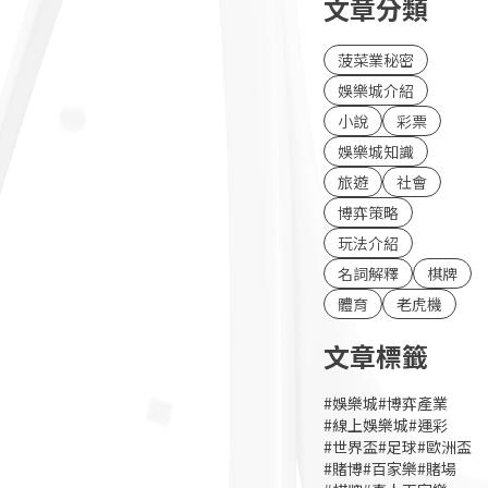
文章分類
菠菜業秘密
娛樂城介紹
小說
彩票
娛樂城知識
旅遊
社會
博弈策略
玩法介紹
名詞解釋
棋牌
體育
老虎機
文章標籤
#娛樂城
#博弈產業
#線上娛樂城
#運彩
#世界盃
#足球
#歐洲盃
#賭博
#百家樂
#賭場