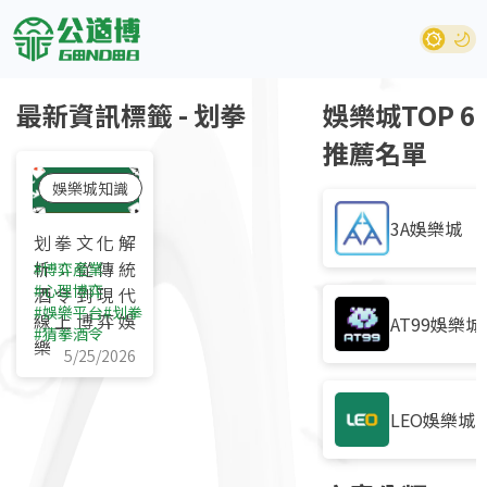
最新資訊標籤 - 划拳
娛樂城TOP 6
推薦名單
娛樂城知識
3A娛樂城
划拳文化解
析：從傳統
#博弈產業
#心理博弈
酒令到現代
#娛樂平台
#划拳
線上博弈娛
AT99娛樂城
#猜拳酒令
樂
5/25/2026
LEO娛樂城