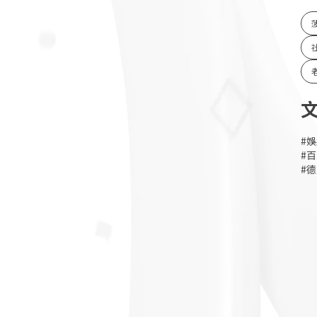
#
#
#