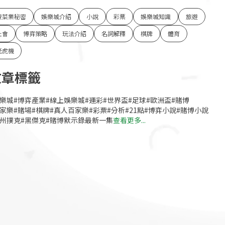
菠菜業秘密
娛樂城介紹
小說
彩票
娛樂城知識
旅遊
社會
博弈策略
玩法介紹
名詞解釋
棋牌
體育
老虎機
文章標籤
娛樂城
#博弈產業
#線上娛樂城
#運彩
#世界盃
#足球
#歐洲盃
#賭博
百家樂
#賭場
#棋牌
#真人百家樂
#彩票
#分析
#21點
#博弈小說
#賭博小說
德州撲克
#黑傑克
#賭博默示錄最新一集
查看更多...