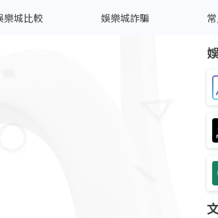
娛樂城比較
娛樂城詐騙
常
娛