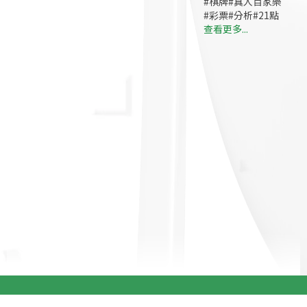
#棋牌
#真人百家樂
#彩票
#分析
#21點
查看更多...