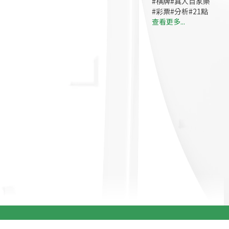
#棋牌
#真人百家樂
#彩票
#分析
#21點
查看更多...