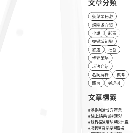
文章分類
菠菜業秘密
娛樂城介紹
小說
彩票
娛樂城知識
旅遊
社會
博弈策略
玩法介紹
名詞解釋
棋牌
體育
老虎機
文章標籤
#娛樂城
#博弈產業
#線上娛樂城
#運彩
#世界盃
#足球
#歐洲盃
#賭博
#百家樂
#賭場