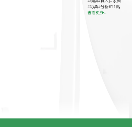
#棋牌
#真人百家樂
#彩票
#分析
#21點
查看更多...