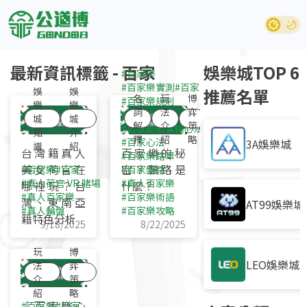
最新資訊標籤 - 百家
娛樂城TOP 6
#百家樂
#百家樂實測
#百家
推薦名單
娛
娛
娛
名
玩
博
#百家樂規則
樂
樂
樂
詞
法
弈
#百家樂玩法
城
城
城
解
介
策
#百家必勝實操心法
知
介
知
釋
紹
略
#百家心法
3A娛樂城
識
紹
識
台灣籍真人
百家樂的秘
#百家樂路單
美女荷官在
密？黐路是
#百家樂
#百家
#百家盤路
#真人荷官 VR 賭場
#真人百家樂
哪裡玩？台
什麼？
#真人百家樂
#百家樂術語
灣、東南亞
AT99娛樂城
#真人輪盤
#百家樂攻略
籍特色分析
9/18/2025
8/22/2025
玩
博
LEO娛樂城
法
弈
介
策
紹
略
｜百家樂心
#百家樂
#百家