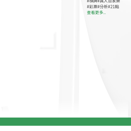
#棋牌
#真人百家樂
#彩票
#分析
#21點
查看更多...