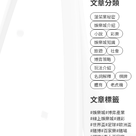
文章分類
菠菜業秘密
娛樂城介紹
小說
彩票
娛樂城知識
旅遊
社會
博弈策略
玩法介紹
名詞解釋
棋牌
體育
老虎機
文章標籤
#娛樂城
#博弈產業
#線上娛樂城
#運彩
#世界盃
#足球
#歐洲盃
#賭博
#百家樂
#賭場