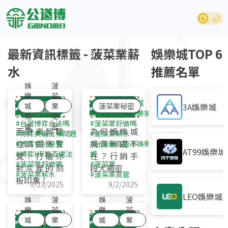
最新資訊標籤 - 菠菜業薪
娛樂城TOP 6
水
推薦名單
娛
菠
樂
菜
#娛樂城工作
#台灣所有娛樂城
城
業
菠菜業秘密
3A娛樂城
#娛樂城薪水
#台灣的線上娛樂城
知
秘
#台灣博弈合法嗎
#菠菜業好做嗎
識
密
面對高薪職
為何娛樂城
#博弈美編法律問題
#菠菜業薪水
位請提高警
廣告無處不
#博弈會計刑責
#台灣最高返水娛樂
AT99娛樂城
#博弈HR是否違法
城
覺！打破你
在？行銷手
#菠菜業好做嗎
#菠菜業
對灰產的刻
段大揭密
#菠菜業薪水
#菠菜業高管
板印象！
9/23/2025
9/2/2025
LEO娛樂城
娛
菠
娛
菠
樂
菜
樂
菜
#娛樂城工作
城
業
城
業
#娛樂城工作
#灰產工作