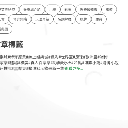
菠菜業秘密
娛樂城介紹
小說
彩票
娛樂城知識
旅遊
社會
博弈策略
玩法介紹
名詞解釋
棋牌
體育
老虎機
文章標籤
娛樂城
#博弈產業
#線上娛樂城
#運彩
#世界盃
#足球
#歐洲盃
#賭博
百家樂
#賭場
#棋牌
#真人百家樂
#彩票
#分析
#21點
#博弈小說
#賭博小說
德州撲克
#黑傑克
#賭博默示錄最新一集
查看更多...