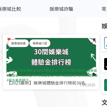
娛樂城比較
娛樂城詐騙
常
娛
娛樂城知識
娛樂城介紹
#2025娛樂城體驗金
#最新體驗金排行榜
#免費送體驗金娛樂城
#體驗金可以託售嗎
#免費體驗金
#娛樂城體驗金
#註冊送體驗金
#返水最高排行
【2025最新】娛樂城體驗金排行榜前30名
7/29/2025