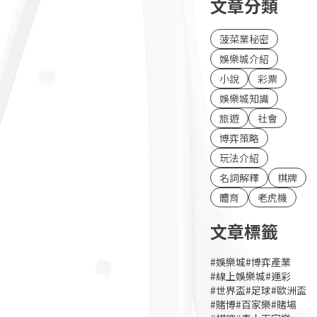
文章分類
菠菜業秘密
娛樂城介紹
小說
彩票
娛樂城知識
旅遊
社會
博弈策略
玩法介紹
名詞解釋
棋牌
體育
老虎機
文章標籤
#娛樂城
#博弈產業
#線上娛樂城
#運彩
#世界盃
#足球
#歐洲盃
#賭博
#百家樂
#賭場